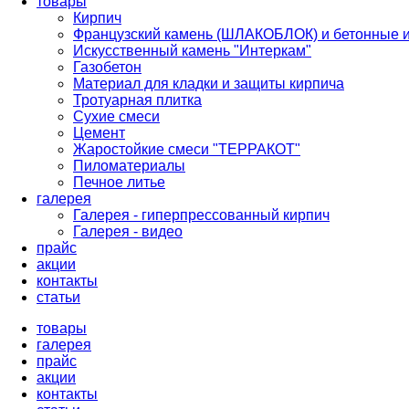
товары
Кирпич
Французский камень (ШЛАКОБЛОК) и бетонные 
Искусственный камень "Интеркам"
Газобетон
Материал для кладки и защиты кирпича
Тротуарная плитка
Сухие смеси
Цемент
Жаростойкие смеси "ТЕРРАКОТ"
Пиломатериалы
Печное литье
галерея
Галерея - гиперпрессованный кирпич
Галерея - видео
прайс
акции
контакты
cтатьи
товары
галерея
прайс
акции
контакты