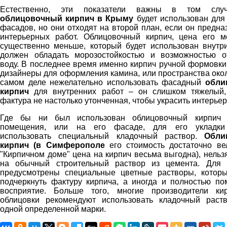
Естественно, эти показатели важны в том случ
облицовочный кирпич в Крыму
будет использован для
фасадов, но они отходят на второй план, если он предна
интерьерных работ. Облицовочный кирпич, цена его м
существенно меньше, который будет использован внутр
должен обладать морозостойкостью и возможностью от
воду. В последнее время именно кирпич ручной формовк
дизайнеры для оформления камина, или пространства окол
самом деле нежелательно использовать фасадный
обли
кирпич
для внутренних работ – он слишком тяжелый,
фактура не настолько утонченная, чтобы украсить интерьер
Где бы ни был использован облицовочный кирпич
помещения, или на его фасаде, для его укладки
использовать специальный кладочный раствор.
Обли
кирпич (в Симферополе
его стоимость достаточно ве
"Кирпичном доме" цена на кирпич весьма выгодна), нельз
на обычный строительный раствор из цемента. Для 
предусмотрены специальные цветные растворы, которы
подчеркнуть фактуру кирпича, а иногда и полностью по
восприятие. Больше того, многие производители ки
облицовки рекомендуют использовать кладочный раств
одной определенной марки.