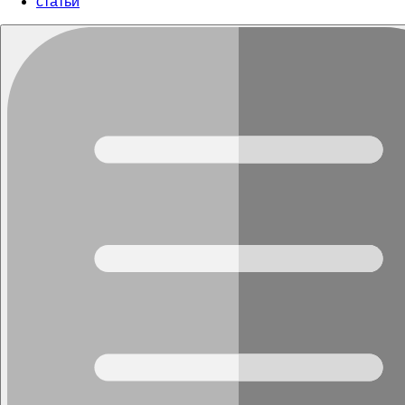
cтатьи