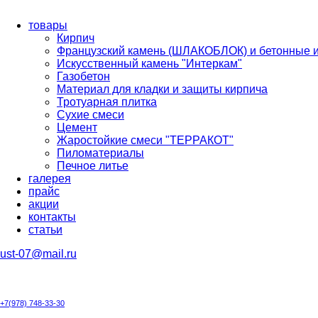
товары
Кирпич
Французский камень (ШЛАКОБЛОК) и бетонные 
Искусственный камень "Интеркам"
Газобетон
Материал для кладки и защиты кирпича
Тротуарная плитка
Сухие смеси
Цемент
Жаростойкие смеси "ТЕРРАКОТ"
Пиломатериалы
Печное литье
галерея
прайс
акции
контакты
cтатьи
ust-07@mail.ru
+7(978) 748-33-30