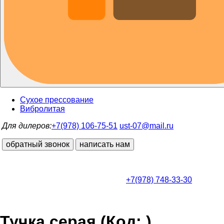
Сухое прессование
Вибролитая
Для дилеров:
+7(978) 106-75-51
ust-07@mail.ru
обратный звонок
написать нам
+7(978) 748-33-30
Тучка серая
(Код:
)