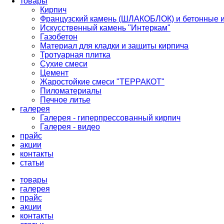
товары
Кирпич
Французский камень (ШЛАКОБЛОК) и бетонные 
Искусственный камень "Интеркам"
Газобетон
Материал для кладки и защиты кирпича
Тротуарная плитка
Сухие смеси
Цемент
Жаростойкие смеси "ТЕРРАКОТ"
Пиломатериалы
Печное литье
галерея
Галерея - гиперпрессованный кирпич
Галерея - видео
прайс
акции
контакты
cтатьи
товары
галерея
прайс
акции
контакты