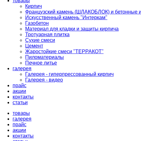
товары
Кирпич
Французский камень (ШЛАКОБЛОК) и бетонные 
Искусственный камень "Интеркам"
Газобетон
Материал для кладки и защиты кирпича
Тротуарная плитка
Сухие смеси
Цемент
Жаростойкие смеси "ТЕРРАКОТ"
Пиломатериалы
Печное литье
галерея
Галерея - гиперпрессованный кирпич
Галерея - видео
прайс
акции
контакты
cтатьи
товары
галерея
прайс
акции
контакты