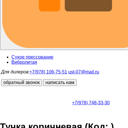
Сухое прессование
Вибролитая
Для дилеров:
+7(978) 106-75-51
ust-07@mail.ru
обратный звонок
написать нам
+7(978) 748-33-30
Тучка коричневая
(Код:
)