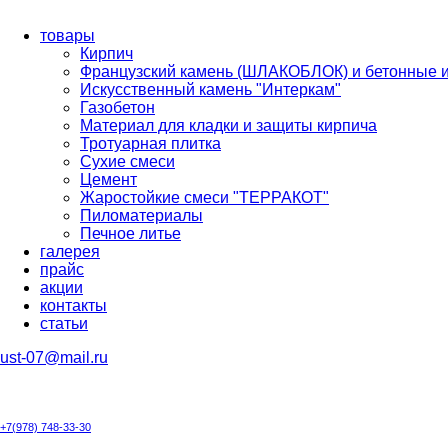
товары
Кирпич
Французский камень (ШЛАКОБЛОК) и бетонные 
Искусственный камень "Интеркам"
Газобетон
Материал для кладки и защиты кирпича
Тротуарная плитка
Сухие смеси
Цемент
Жаростойкие смеси "ТЕРРАКОТ"
Пиломатериалы
Печное литье
галерея
прайс
акции
контакты
cтатьи
ust-07@mail.ru
+7(978) 748-33-30