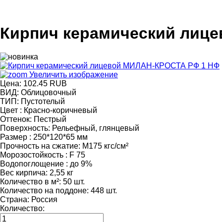
Кирпич керамический лиц
Увеличить изображение
Цена:
102.45 RUB
ВИД
:
Облицовочный
ТИП
:
Пустотелый
Цвет
:
Красно-коричневый
Оттенок
:
Пестрый
Поверхность
:
Рельефный, глянцевый
Размер
:
250*120*65 мм
Прочность на сжатие
:
М175 кгс/см²
Морозостойкость
:
F 75
Водопоглощение
:
до 9%
Вес кирпича
:
2,55 кг
Количество в м²
:
50 шт.
Количество на поддоне
:
448 шт.
Страна
:
Россия
Количество: