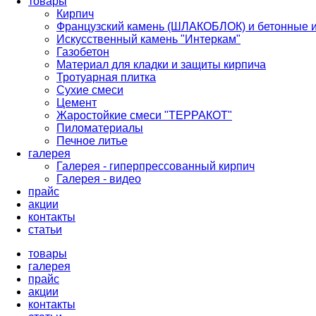
товары
Кирпич
Французский камень (ШЛАКОБЛОК) и бетонные 
Искусственный камень "Интеркам"
Газобетон
Материал для кладки и защиты кирпича
Тротуарная плитка
Сухие смеси
Цемент
Жаростойкие смеси "ТЕРРАКОТ"
Пиломатериалы
Печное литье
галерея
Галерея - гиперпрессованный кирпич
Галерея - видео
прайс
акции
контакты
cтатьи
товары
галерея
прайс
акции
контакты