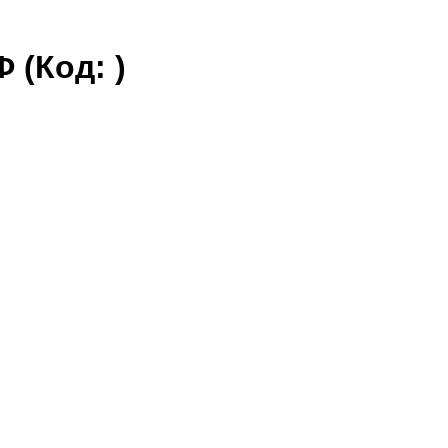
НФ
(Код:
)