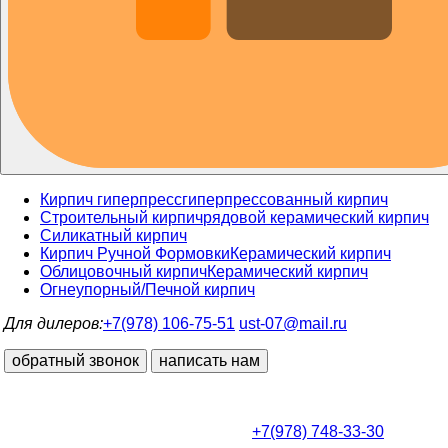
Кирпич гиперпресс
гиперпрессованный кирпич
Строительный кирпич
рядовой керамический кирпич
Силикатный кирпич
Кирпич Ручной Формовки
Керамический кирпич
Облицовочный кирпич
Керамический кирпич
Огнеупорный/Печной кирпич
Для дилеров:
+7(978) 106-75-51
ust-07@mail.ru
обратный звонок
написать нам
+7(978) 748-33-30